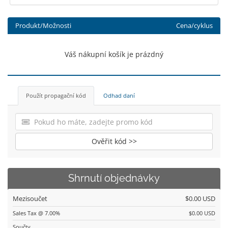
Produkt/Možnosti
Cena/cyklus
Váš nákupní košík je prázdný
Použít propagační kód
Odhad daní
Ověřit kód >>
Shrnutí objednávky
Mezisoučet
$0.00 USD
Sales Tax @ 7.00%
$0.00 USD
Součty